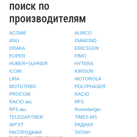
поиск по
производителям
ACOME
ALINCO
ANLI
DIAMOND
DRAKA
ERICSSON
EUPEN
FIMO
HUBER+SUHNER
HYTERA
ICOM
KIRISUN
LIRA
MOTOROLA
MOTOTRBO
POLYPHASER
PROCOM
RACIO
RACIO акс
RFS
RFS акс
Rosenberger
TELEGARTNER
TIMES MS
АРГУТ
РАДИАЛ
РАСПРОДАЖА
ТИТАН