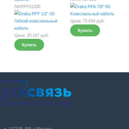
NKRFF01200
Цена:
73 034 руб.
Купить
Цена:
20 167 руб.
Купить
107105, РФ, г. Москва,