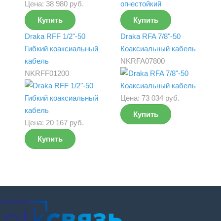
Цена:
38 980 руб.
Купить
Купить
Draka RFF 1/2"-50
Draka RFA 7/8"-50
Гибкий коаксиальный
Коаксиальный кабель
кабель
NKRFA07800
NKRFF01200
Цена:
73 034 руб.
Купить
Цена:
20 167 руб.
Купить