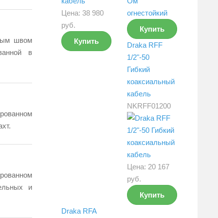
Цена:
38 980
руб.
Купить
ным швом
Купить
Draka RFF
ванной в
1/2"-50
Гибкий
коаксиальный
кабель
NKRFF01200
рованном
хт.
Цена:
20 167
рованном
руб.
ельных и
Купить
Draka RFA