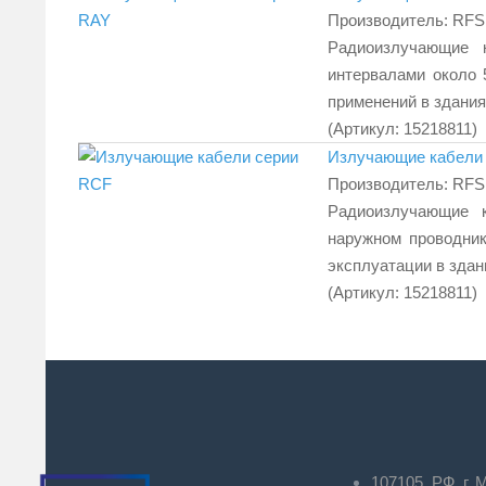
Производитель:
RFS
Радиоизлучающие 
интервалами около
применений в зданиях
(Артикул:
15218811
)
Излучающие кабели
Производитель:
RFS
Радиоизлучающие 
наружном проводни
эксплуатации в здан
(Артикул:
15218811
)
107105, РФ, г. 