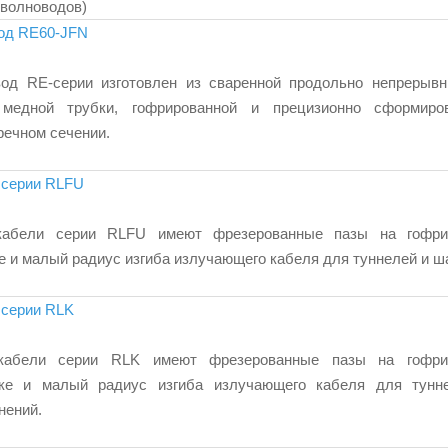
 волноводов
)
од RE60-JFN
од RE-серии изготовлен из сваренной продольно непрерыв
 медной трубки, гофрированной и прецизионно сформиро
речном сечении.
 серии RLFU
кабели серии RLFU имеют фрезерованные пазы на гофри
 и малый радиус изгиба излучающего кабеля для туннелей и ша
 серии RLK
кабели серии RLK имеют фрезерованные пазы на гофри
ке и малый радиус изгиба излучающего кабеля для тунн
нений.