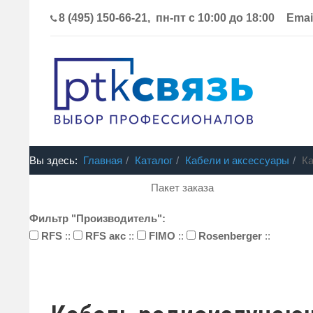
8 (495) 150-66-21, пн-пт с 10:00 до 18:00
Emai
Вы здесь:
Главная
Каталог
Кабели и аксессуары
К
Пакет заказа
Фильтр "Производитель":
RFS
::
RFS акс
::
FIMO
::
Rosenberger
::