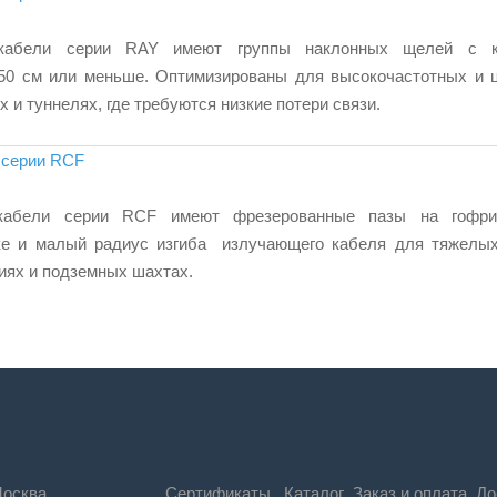
кабели серии RAY имеют группы наклонных щелей с к
 50 см или меньше. Оптимизированы для высокочастотных и
 и туннелях, где требуются низкие потери связи.
 серии RCF
кабели серии RCF имеют фрезерованные пазы на гофри
ке и малый радиус изгиба излучающего кабеля для тяжелых
иях и подземных шахтах.
Москва,
Сертификаты
Каталог
Заказ и оплата
До