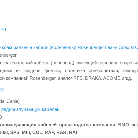
ьтр
оаксиальные кабели (волноводы) Rosenberger Leaky Coaxial C
nberger
коаксиальный кабель (волновод), имеющий волновое сопроти
дник из медной фольги, оболочка огнезащитная, некорро
й компанией Rosenberger, аналог RFS, DRAKA, ACOME и т.д.
ЗУ
ial Cable
)
 радиоизлучающих кабелей
O
диоизлучающих кабелей производства компании FIMO се
-80, SPS, MFI, COL, RAP, RAR, RAF