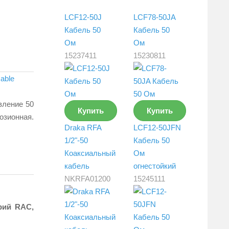
LCF12-50J
LCF78-50JA
Кабель 50
Кабель 50
Ом
Ом
15237411
15230811
able
вление 50
Купить
Купить
зионная.
Draka RFA
LCF12-50JFN
1/2"-50
Кабель 50
Коаксиальный
Ом
кабель
огнестойкий
NKRFA01200
15245111
рий RAC,