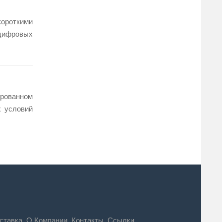
ороткими
 цифровых
рованном
 условий
ставка
О Компании
Контакты
Ссылки