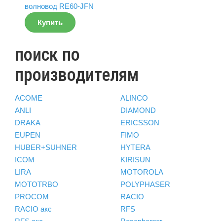
Купить
поиск по
производителям
ACOME
ALINCO
ANLI
DIAMOND
DRAKA
ERICSSON
EUPEN
FIMO
HUBER+SUHNER
HYTERA
ICOM
KIRISUN
LIRA
MOTOROLA
MOTOTRBO
POLYPHASER
PROCOM
RACIO
RACIO акс
RFS