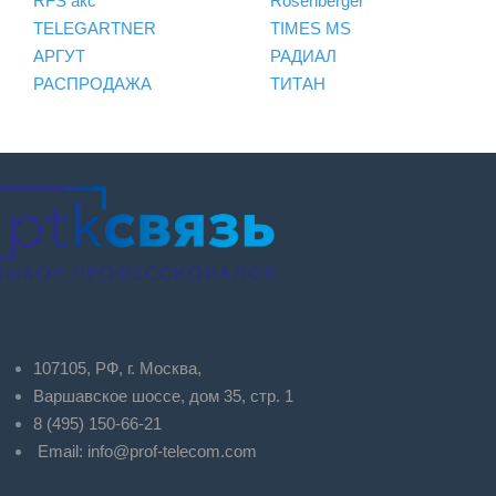
RFS акс
Rosenberger
TELEGARTNER
TIMES MS
АРГУТ
РАДИАЛ
РАСПРОДАЖА
ТИТАН
107105, РФ, г. Москва,
Варшавское шоссе, дом 35, стр. 1
8 (495) 150-66-21
Email:
info@prof-telecom.com