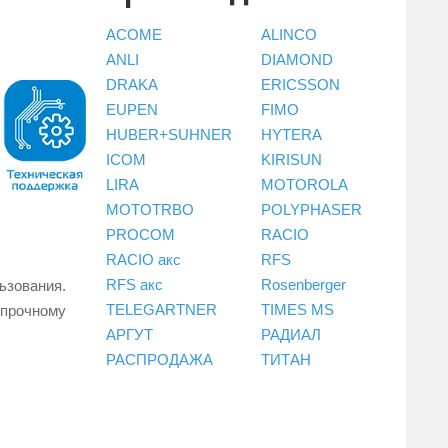
ACOME
ALINCO
ANLI
DIAMOND
DRAKA
ERICSSON
EUPEN
FIMO
HUBER+SUHNER
HYTERA
ICOM
KIRISUN
LIRA
MOTOROLA
MOTOTRBO
POLYPHASER
PROCOM
RACIO
RACIO акс
RFS
RFS акс
Rosenberger
зования.
TELEGARTNER
TIMES MS
 прочному
АРГУТ
РАДИАЛ
РАСПРОДАЖА
ТИТАН