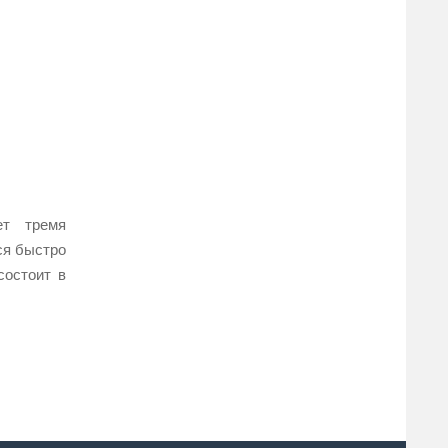
ет тремя
ся быстро
состоит в