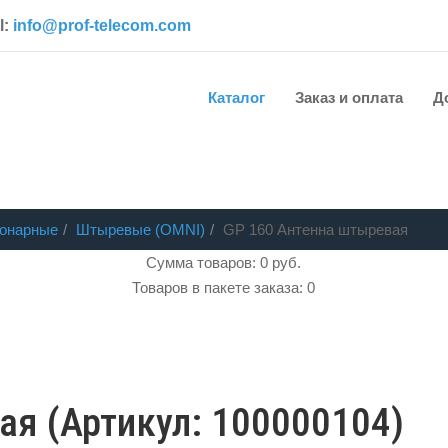
l:
info@prof-telecom.com
Каталог
Заказ и оплата
Д
ионарные
Штыревые (OMNI)
GP 160 Антенна штыревая
Сумма товаров: 0 руб.
Товаров в пакете заказа: 0
вая
(Артикул:
100000104
)