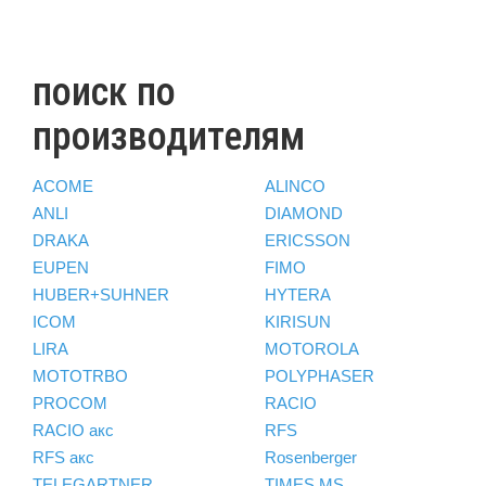
поиск по
производителям
ACOME
ALINCO
ANLI
DIAMOND
DRAKA
ERICSSON
EUPEN
FIMO
HUBER+SUHNER
HYTERA
ICOM
KIRISUN
LIRA
MOTOROLA
MOTOTRBO
POLYPHASER
PROCOM
RACIO
RACIO акс
RFS
RFS акс
Rosenberger
TELEGARTNER
TIMES MS